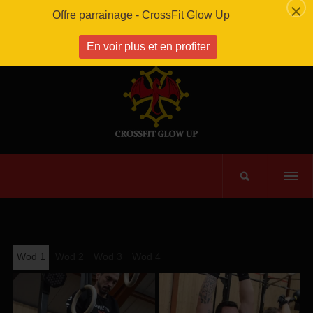
×
Offre parrainage - CrossFit Glow Up
En voir plus et en profiter
Wod 1
Wod 2
Wod 3
Wod 4