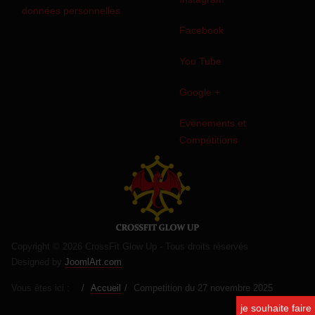
données personnelles
Facebook
You Tube
Google +
Evènements et
Compétitions
Copyright © 2026 CrossFit Glow Up - Tous droits réservés
Designed by
JoomlArt.com
.
Vous êtes ici :
Accueil
Competition du 27 novembre 2025
je souhaite faire