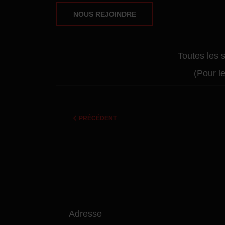
NOUS REJOINDRE
Toutes les 
(Pour l
ARTICLE PRÉCÉDENT : GLOWUP CONTEST 2025
PRÉCÉDENT
Adresse