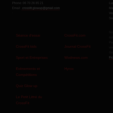
Phone:
06 70 26 85 21
Lu
Email:
crossfit.glowup@gmail.com
Ma
f
Ve
Sa
No
Séance d'essai
CrossFit.com
sus
Pa
CrossFit kids
Journal CrossFit
veu
Go
Sport et Entreprises
Wodnews.com
Fi
s
Evènements et
Hyrox
Compétitions
Quiz Glow up
Le Petit Littré du
CrossFit