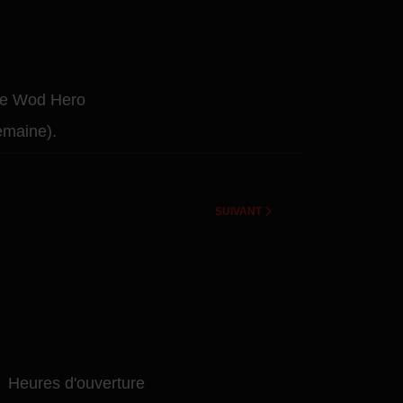
 ce Wod Hero
emaine).
ARTICLE SUIVANT : OUVERTURE EX
SUIVANT
eures d'ouverture