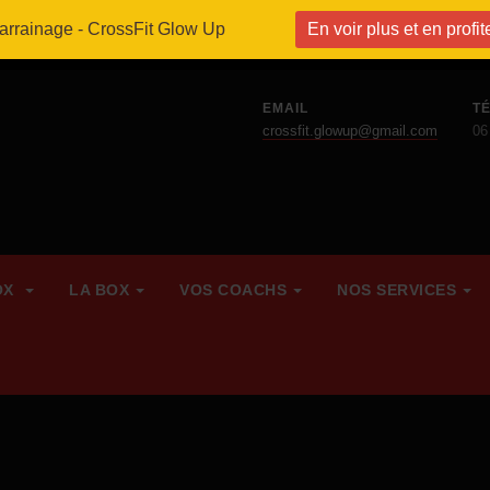
parrainage - CrossFit Glow Up
En voir plus et en profit
EMAIL
T
crossfit.glowup@gmail.com
06
OX
LA BOX
VOS COACHS
NOS SERVICES