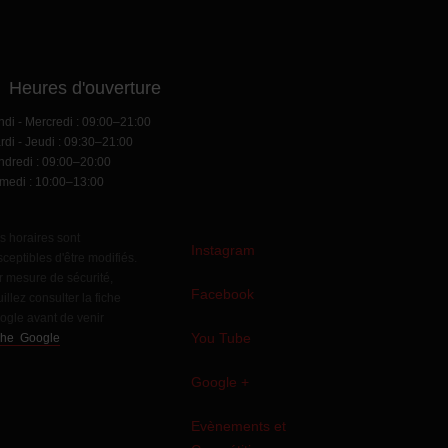
eures d'ouverture
ndi - Mercredi : 09:00–21:00
rdi - Jeudi : 09:30–21:00
ndredi : 09:00–20:00
medi : 10:00–13:00
s horaires sont
Instagram
ceptibles d'être modifiés.
r mesure de sécurité,
Facebook
illez consulter la fiche
ogle avant de venir
You Tube
che Google
Google +
Evènements et