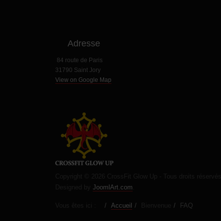
Adresse
84 route de Paris
31790 Saint Jory
View on Google Map
Copyright © 2026 CrossFit Glow Up - Tous droits réservé
Designed by
JoomlArt.com
.
Vous êtes ici :
Accueil
Bienvenue
FAQ