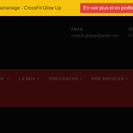
parrainage - CrossFit Glow Up
En voir plus et en profit
EMAIL
T
crossfit.glowup@gmail.com
06
OX
LA BOX
VOS COACHS
NOS SERVICES