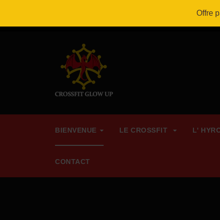
Bienvenue à CrossFit Glow Up !
Offre 
BIENVENUE
LE CROSSFIT
L' HYR
CONTACT