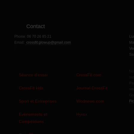
Contact
H
Phone:
06 70 26 85 21
Lu
Email:
crossfit.glowup@gmail.com
Ma
f
Ve
Sa
No
Séance d'essai
CrossFit.com
sus
Pa
CrossFit kids
Journal CrossFit
veu
Go
Sport et Entreprises
Wodnews.com
Fi
s
Evènements et
Hyrox
Compétitions