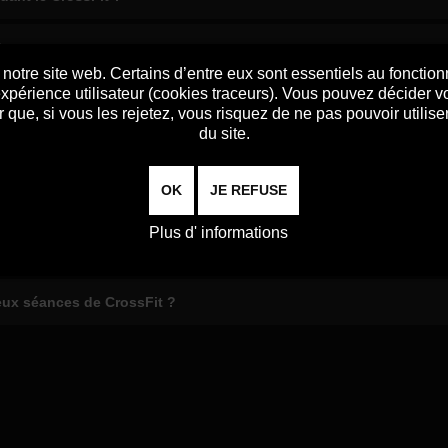
?
notre site web. Certains d’entre eux sont essentiels au fonctio
l’expérience utilisateur (cookies traceurs). Vous pouvez décider
vant une séance de CrossFit ?
 que, si vous les rejetez, vous risquez de ne pas pouvoir utilise
du site.
s une séance de CrossFit ?
OK
JE REFUSE
-entraînement en CrossFit ?
Plus d' informations
nce de CrossFit ?
eux séances de CrossFit ?